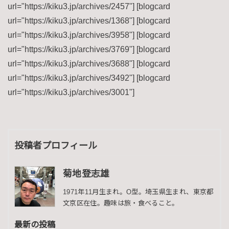
url="https://kiku3.jp/archives/2457"] [blogcard
url="https://kiku3.jp/archives/1368"] [blogcard
url="https://kiku3.jp/archives/3958"] [blogcard
url="https://kiku3.jp/archives/3769"] [blogcard
url="https://kiku3.jp/archives/3688"] [blogcard
url="https://kiku3.jp/archives/3492"] [blogcard
url="https://kiku3.jp/archives/3001"]
投稿者プロフィール
菊地登志雄
1971年11月生まれ。O型。埼玉県生まれ、東京都
文京区在住。趣味は旅・食べること。
最新の投稿