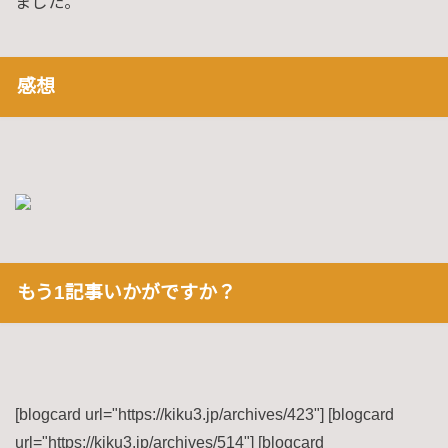
ました。
感想
もう1記事いかがですか？
[blogcard url="https://kiku3.jp/archives/423"] [blogcard
url="https://kiku3.jp/archives/514"] [blogcard