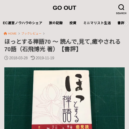
GO OUT
SEARCH
EC運営ノウハウのシェア
旅の記録
投資
ミニマリスト生活
書評
HOME
ブックレビュー
ほっとする禅語70 ～ 読んで,見て,癒やされる
70語（石飛博光 著）【書評】
2018-03-28
2019-11-19