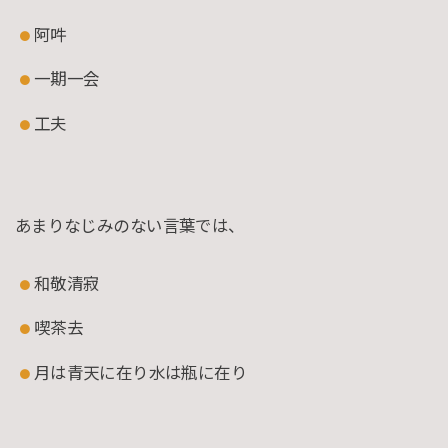
阿吽
一期一会
工夫
あまりなじみのない言葉では、
和敬清寂
喫茶去
月は青天に在り水は瓶に在り