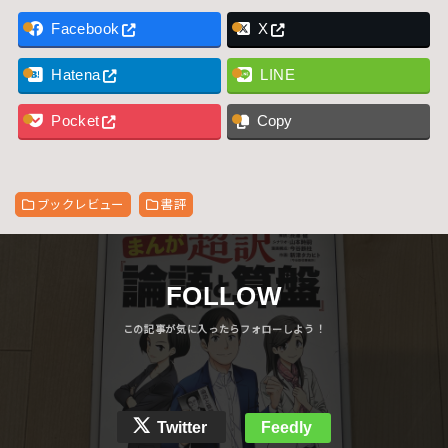
Facebook
X
Hatena
LINE
Pocket
Copy
ブックレビュー
書評
FOLLOW
Twitter
Feedly