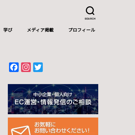
SEARCH
学び
メディア掲載
プロフィール
プロフィール
自己紹介（中文）
Self-introduction（English）
F
In
T
a
st
wi
c
a
tt
e
gr
er
b
a
o
m
o
k