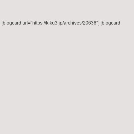
] [blogcard url="https://kiku3.jp/archives/20636"] [blogcard