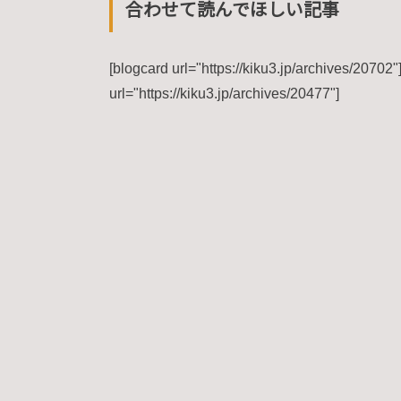
合わせて読んでほしい記事
[blogcard url="https://kiku3.jp/archives/20702"
url="https://kiku3.jp/archives/20477"]