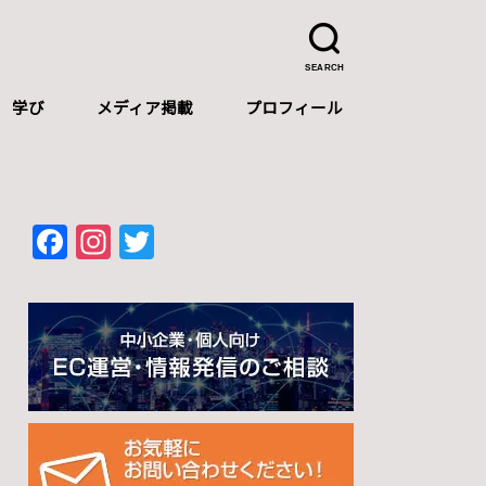
SEARCH
学び
メディア掲載
プロフィール
プロフィール
自己紹介（中文）
Self-introduction（English）
F
In
T
a
st
wi
c
a
tt
e
gr
er
b
a
o
m
o
k