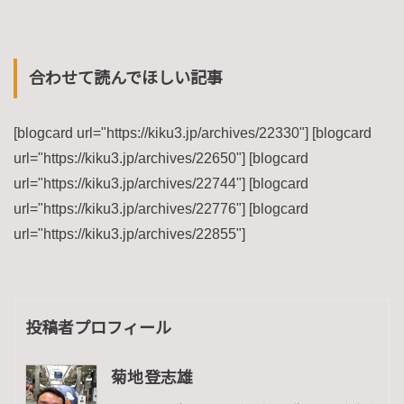
合わせて読んでほしい記事
[blogcard url="https://kiku3.jp/archives/22330"] [blogcard
url="https://kiku3.jp/archives/22650"] [blogcard
url="https://kiku3.jp/archives/22744"] [blogcard
url="https://kiku3.jp/archives/22776"] [blogcard
url="https://kiku3.jp/archives/22855"]
投稿者プロフィール
菊地登志雄