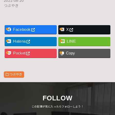
2021-08-20
つぶやき
Facebook
X
Hatena
LINE
Pocket
Copy
つぶやき
FOLLOW