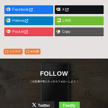
Facebook
X
Hatena
LINE
Pocket
Copy
つぶやき
未分類
FOLLOW
Twitter
Feedly