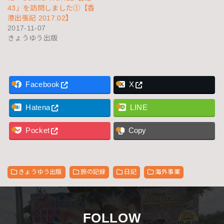
43」を訪問しました①【香
港出張記 2017.02】
2017-11-07
きょうゆう出版
Facebook
X
Hatena
LINE
Pocket
Copy
きょうゆう出版
旅の記録
日記
海外事業
FOLLOW