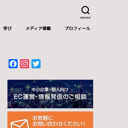
SEARCH
学び
メディア掲載
プロフィール
プロフィール
自己紹介（中文）
Self-introduction（English）
F
In
T
a
st
wi
c
a
tt
e
gr
er
b
a
o
m
o
k