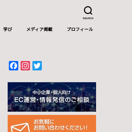
SEARCH
学び
メディア掲載
プロフィール
プロフィール
自己紹介（中文）
Self-introduction（English）
F
In
T
a
st
wi
c
a
tt
e
gr
er
b
a
o
m
o
k