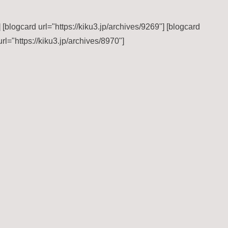
 [blogcard url="https://kiku3.jp/archives/9269"] [blogcard
url="https://kiku3.jp/archives/8970"]