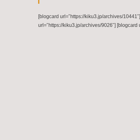
[blogcard url="https://kiku3.jp/archives/10441"]
url="https://kiku3.jp/archives/9026"] [blogcard 