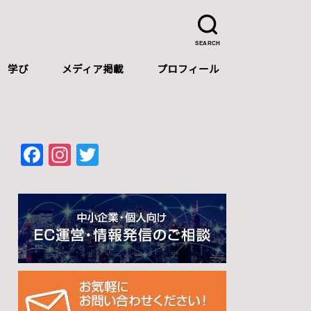
SEARCH
学び
メディア掲載
プロフィール
プロフィール
自己紹介（中文）
Self-introduction（English）
F
In
T
a
st
wi
c
a
tt
e
gr
er
b
a
o
m
o
k