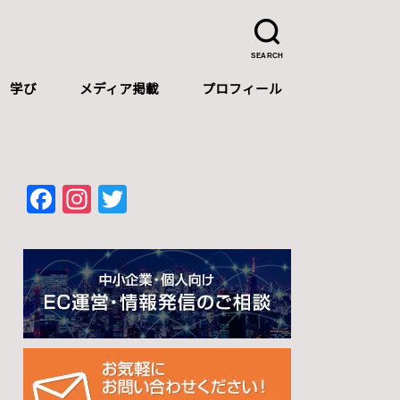
SEARCH
学び
メディア掲載
プロフィール
プロフィール
自己紹介（中文）
Self-introduction（English）
F
In
T
a
st
wi
c
a
tt
e
gr
er
b
a
o
m
o
k