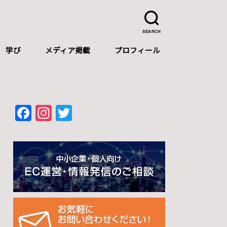
SEARCH
学び
メディア掲載
プロフィール
プロフィール
自己紹介（中文）
Self-introduction（English）
F
In
T
a
st
wi
c
a
tt
e
gr
er
b
a
o
m
o
k