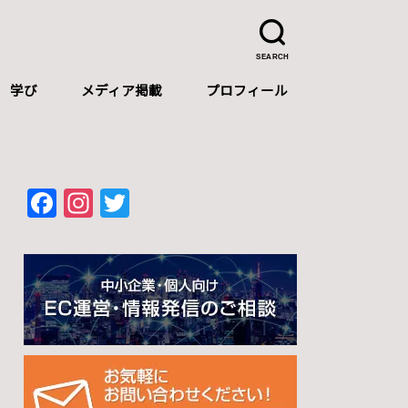
SEARCH
学び
メディア掲載
プロフィール
プロフィール
自己紹介（中文）
Self-introduction（English）
F
In
T
a
st
wi
c
a
tt
e
gr
er
b
a
o
m
o
k