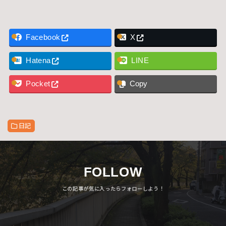
Facebook
X
Hatena
LINE
Pocket
Copy
日記
FOLLOW