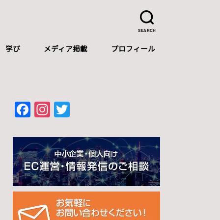
SEARCH
学び
メディア掲載
プロフィール
プロフィール
自己紹介（中文）
Self-introduction（English）
F
In
T
a
st
wi
c
a
tt
e
gr
er
b
a
o
m
o
k