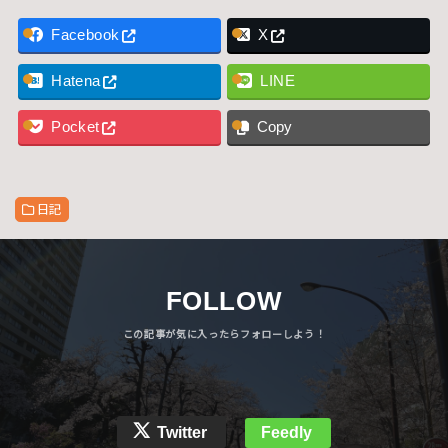
Facebook
X
Hatena
LINE
Pocket
Copy
日記
FOLLOW
Twitter
Feedly