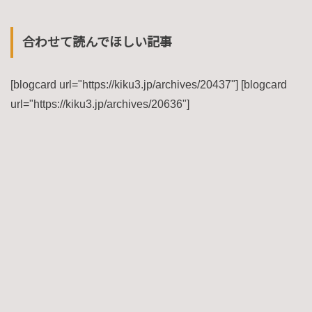
合わせて読んでほしい記事
[blogcard url="https://kiku3.jp/archives/20437"] [blogcard
url="https://kiku3.jp/archives/20636"]