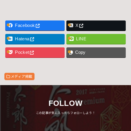
Facebook
X
Hatena
LINE
Pocket
Copy
メディア掲載
FOLLOW