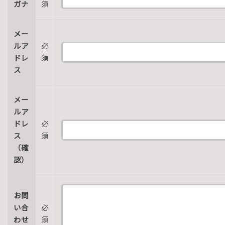
ガナ
須
メー
ルア
必
ドレ
須
ス
メー
ルア
ドレ
必
ス
須
（確
認）
お問
い合
必
わせ
須